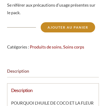
Se référer aux précautions d’usage présentes sur
le pack.
AJOUTER AU PANIER
quantité
de
Bougie
Catégories :
Produits de soins
,
Soins corps
de
massage
nourrissante
Description
coco
et
Description
tiaré
POURQUOI L’HUILE DE COCO ET LA FLEUR