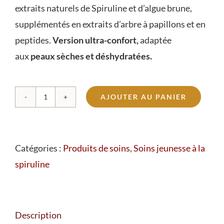
extraits naturels de Spiruline et d’algue brune,
supplémentés en extraits d’arbre à papillons et en
peptides.
Version ultra-confort,
adaptée
aux
peaux sèches et déshydratées.
AJOUTER AU PANIER
quantité
de
Crème
Catégories :
Produits de soins
,
Soins jeunesse à la
Ultra-
spiruline
confort
Description