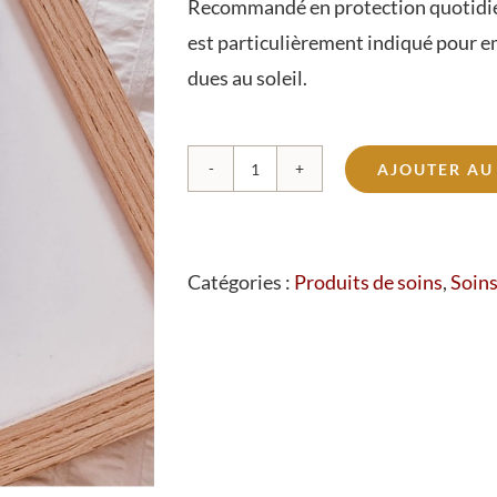
Recommandé en protection quotidienn
est particulièrement indiqué pour e
dues au soleil.
AJOUTER AU
quantité
de
Fluide
Catégories :
Produits de soins
,
Soins
haute
protection
SPF50
au
Yuzu