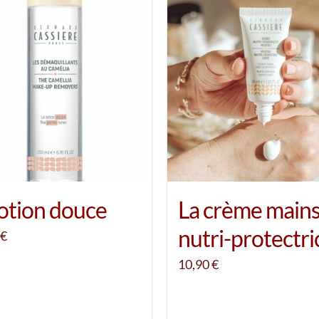
lotion douce
La crème main
nutri-protectri
€
10,90
€