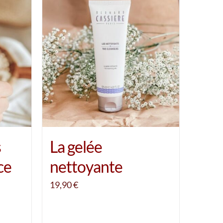
s
La gelée
ce
nettoyante
19,90
€