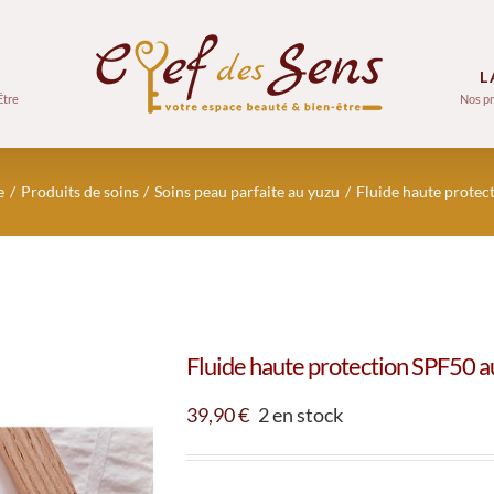
L
Être
Nos pr
e
Produits de soins
Soins peau parfaite au yuzu
Fluide haute protec
Fluide haute protection SPF50 a
39,90
€
2 en stock