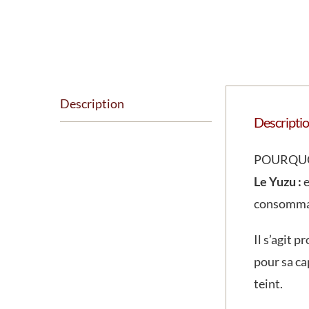
Description
Descripti
POURQUOI
Le Yuzu :
e
consomma
Il s’agit 
pour sa ca
teint.