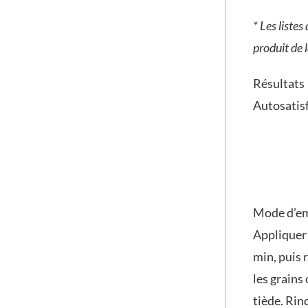
* Les liste
produit de l
Résultats
Autosatisf
Mode d’e
Appliquer 
min, puis 
les grains
tiède. Rinc