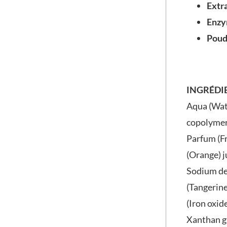
Extr
Enzy
Poudr
INGRÉDIE
Aqua (Wat
copolymer
Parfum (Fr
(Orange) ju
Sodium deh
(Tangerine
(Iron oxid
Xanthan g