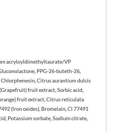
ium acryloyldimethyltaurate/VP
, Gluconolactone, PPG-26-buteth-26,
, Chlorphenesin, Citrus aurantium dulcis
(Grapefruit) fruit extract, Sorbic acid,
ange) fruit extract, Citrus reticulata
77492 (Iron oxides), Bromelain, CI 77491
cid, Potassium sorbate, Sodium citrate,