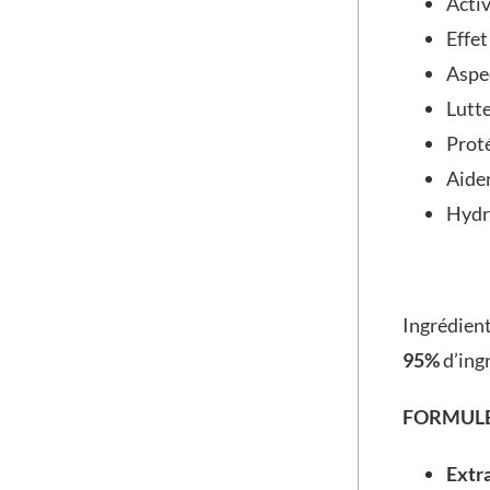
Activ
Effet
Aspe
Lutte
Proté
Aider
Hydra
Ingrédien
95%
d’ingr
FORMULE
Extra