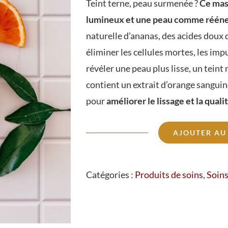
Teint terne, peau surmenée ?
Ce masq
lumineux et une peau comme rééne
naturelle d’ananas, des acides doux
éliminer les cellules mortes, les impu
révéler une peau plus lisse, un teint 
contient un extrait d’orange sanguin
pour
améliorer le lissage et la quali
AJOUTER AU
quantité
de
Masque
Catégories :
Produits de soins
,
Soins
DETOX'
3
en