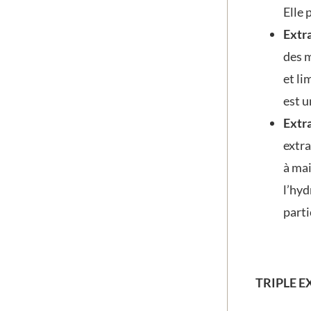
Elle 
Extra
des m
et li
est u
Extra
extra
à mai
l’hyd
parti
TRIPLE E