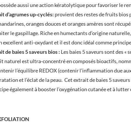
possède aussi une action kératolytique pour favoriser le re
it d’agrumes up-cyclés:
provient des restes de fruits bios
andarines, oranges douces et oranges amères sont récupéré
miter le gaspillage. Riche en humectants d’origine naturelle,
n excellent anti-oxydant et il est donc idéal comme princip
it de baies 5 saveurs bios :
Les baies 5 saveurs sont des « s
it naturel est ultra-concentré en composés bioactifs, nomm
ntenir l’équilibre REDOX (contenir l’inflammation due aux 
ratation et l’éclat de la peau. Cet extrait de baies 5 saveur
cipe également à booster l’oxygénation cutanée et à lutter c
XFOLIATION