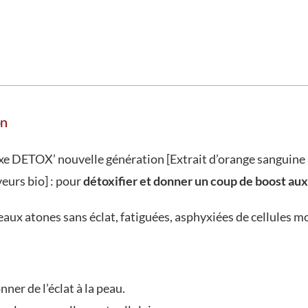
1
à
l'orange
sanguine
on
e DETOX’ nouvelle génération [Extrait d’orange sanguine +
veurs bio] : pour
détoxifier et donner un coup de boost aux
eaux atones sans éclat, fatiguées, asphyxiées de cellules mo
ner de l’éclat à la peau.