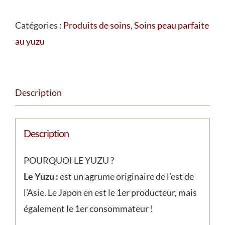
de
Sérum
Catégories :
Produits de soins
,
Soins peau parfaite
concentré
au yuzu
anti-
tache
au
Description
Yuzu
Description
POURQUOI LE YUZU ?
Le Yuzu :
est un agrume originaire de l’est de
l’Asie. Le Japon en est le 1er producteur, mais
également le 1er consommateur !