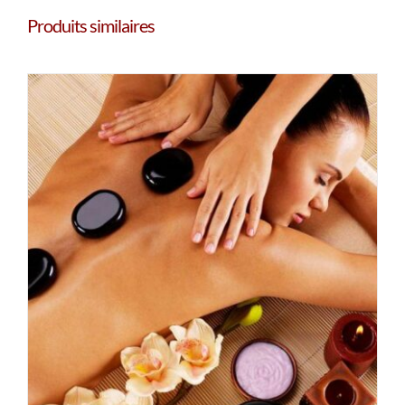
hydro-
Produits similaires
facial
45'