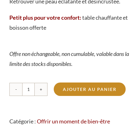
Retrouver une peau éclatante et désincrustée.
Petit plus pour votre confort:
table chauffante et
boisson offerte
Offre non échangeable, non cumulable, valable dans la
limite des stocks disponibles.
AJOUTER AU PANIER
quantité
de
Mini
Catégorie :
Offrir un moment de bien-être
soin
visage