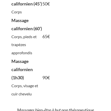
californien (45’)
50€
Corps
Massage
californien (60’)
65€
Corps, pieds et
trapèzes
approfondis
Massage
californien
(1h30)
90€
Corps, visage et
cuir chevelu
Massages bien-être à but non thérapeutique