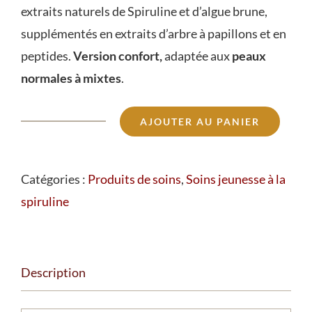
extraits naturels de Spiruline et d’algue brune,
supplémentés en extraits d’arbre à papillons et en
peptides.
Version confort,
adaptée aux
peaux
normales à mixtes
.
AJOUTER AU PANIER
quantité
de
Eco
Catégories :
Produits de soins
,
Soins jeunesse à la
recharge
spiruline
crème
confort
Description