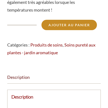
également très agréables lorsque les
températures montent !
AJOUTER AU PANIER
quantité
de
Fluide
Catégories :
Produits de soins
,
Soins pureté aux
hydratant
plantes - jardin aromatique
matité
Description
Description