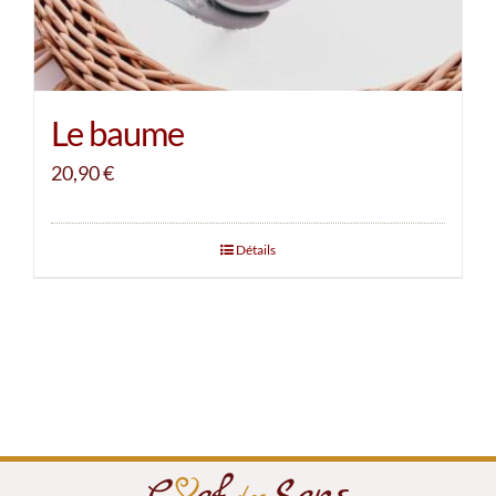
Le baume
20,90
€
Détails